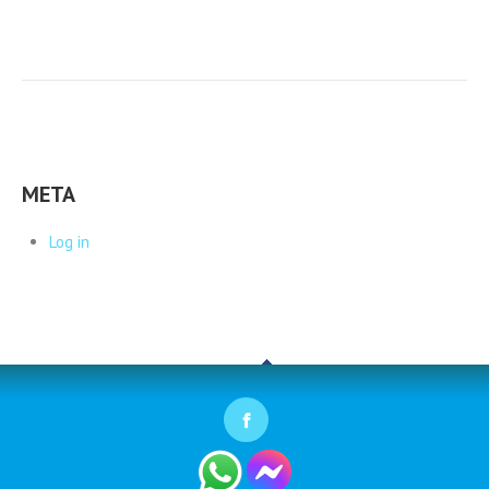
META
Log in