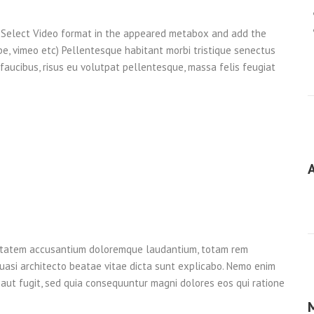
t. Select Video format in the appeared metabox and add the
e, vimeo etc) Pellentesque habitant morbi tristique senectus
faucibus, risus eu volutpat pellentesque, massa felis feugiat
luptatem accusantium doloremque laudantium, totam rem
quasi architecto beatae vitae dicta sunt explicabo. Nemo enim
aut fugit, sed quia consequuntur magni dolores eos qui ratione